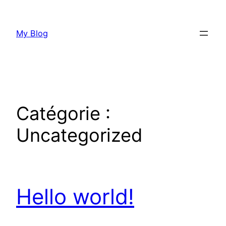
Aller
au
My Blog
contenu
Catégorie :
Uncategorized
Hello world!